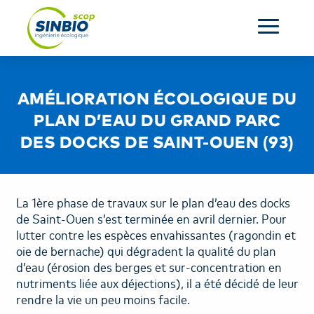
ACCUEIL
AMÉLIORATION ÉCOLOGIQUE DU
L’ENTREPRISE
PLAN D’EAU DU GRAND PARC
DES DOCKS DE SAINT-OUEN (93)
SERVICES
RÉALISATIONS
La 1ère phase de travaux sur le plan d’eau des docks
de Saint-Ouen s’est terminée en avril dernier. Pour
ACTUALITÉS
lutter contre les espèces envahissantes (ragondin et
oie de bernache) qui dégradent la qualité du plan
CONTACT
d’eau (érosion des berges et sur-concentration en
nutriments liée aux déjections), il a été décidé de leur
rendre la vie un peu moins facile.
OUR COMPANY