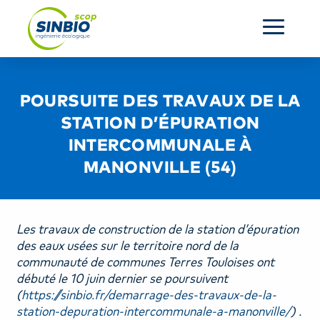
ACCUEIL
POURSUITE DES TRAVAUX DE LA
L’ENTREPRISE
STATION D’ÉPURATION
INTERCOMMUNALE À
SERVICES
MANONVILLE (54)
RÉALISATIONS
Les travaux de construction de la station d’épuration
ACTUALITÉS
des eaux usées sur le territoire nord de la
communauté de communes Terres Touloises ont
CONTACT
débuté le 10 juin dernier se poursuivent
(
https://sinbio.fr/demarrage-des-travaux-de-la-
OUR COMPANY
station-depuration-intercommunale-a-manonville/
) .