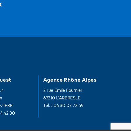
x
uest
Agence Rhône Alpes
ur
2 rue Emile Fournier
m
69210 L’ARBRESLE
EZIERE
Tel. : 06 30 07 73 59
34 42 30