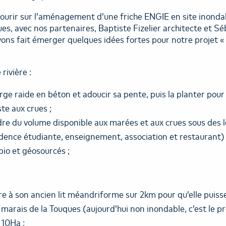
ourir sur l’aménagement d’une friche ENGIE en site inondab
es, avec nos partenaires, Baptiste Fizelier architecte et Sé
ons fait émerger quelques idées fortes pour notre projet « 
rivière :
e raide en béton et adoucir sa pente, puis la planter pour 
ste aux crues ;
re du volume disponible aux marées et aux crues sous des
dence étudiante, enseignement, association et restaurant) c
io et géosourcés ;
re à son ancien lit méandriforme sur 2km pour qu’elle puiss
 marais de la Touques (aujourd’hui non inondable, c’est le p
 10Ha ;