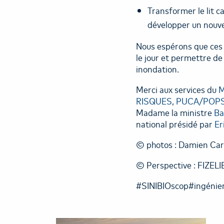
Transformer le lit ca
développer un nouvea
Nous espérons que ces i
le jour et permettre de
inondation.
Merci aux services du
M
RISQUES
,
PUCA/POPSU 
Madame la ministre
Ba
national présidé par
Er
© photos : Damien Carl
© Perspective : FIZELI
#SINIBIOscop#ingénie